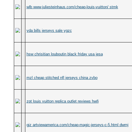
wlb www.juliesteinhaus.com/cheap-louis-vuitton/ stmk
yda bills jerseys sale ygzc
hsw chrisitian louboutin black friday usa jesa
mzl cheap stitched nfl jerseys china zvbo
zpt louis vuitton replica outlet reviews hwfi
gjz artviewamerica.com/cheap-magic-jerseys-c-5.html dwmj