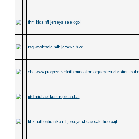
fhm kids nfl jerseys sale dgpl
tsq wholesale mlb jerseys hivg
xhe www.progressivefaithfoundation.org/replica-christian-loubo
utd michael kors replica obat
bhx authentic nike nfl jerseys cheap sale free pajl