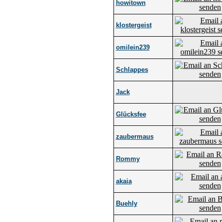
howitown
klostergeist
omilein239
Schlappes
Jack
Glücksfee
zaubermaus
Rommy
akaia
Buehly