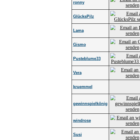
ronny
GlücksPilz
Lama
Gismo
Pusteblume33
Vera
kruemmel
gewinnspielkönig
windrose
Susi