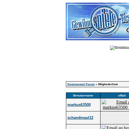
Gewinnspiel Forum
» Mitgliederliste
Benutzername
eMail
markus63500
schandmaul12