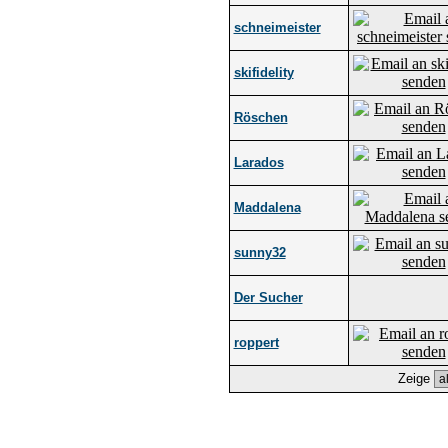
schneimeister
skifidelity
Röschen
Larados
Maddalena
sunny32
Der Sucher
roppert
Zeige