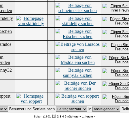
Benutzer und Sortiere nach
in
Reih
[1]
Seiten (189):
2
3
4
5
nächste »
...
letzte »