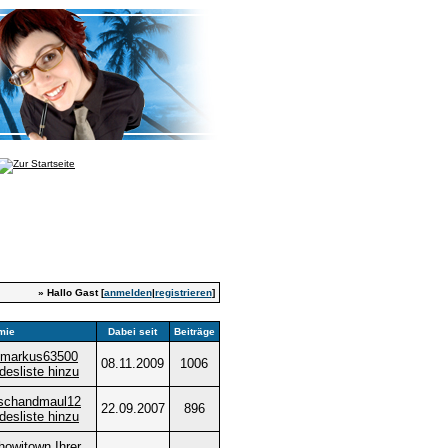
» Hallo Gast [
anmelden
|
registrieren
]
mie
Dabei seit
Beiträge
08.11.2009
1006
22.09.2007
896