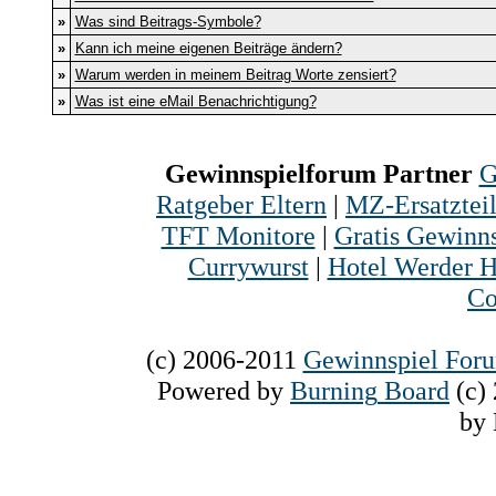
»
Was sind Beitrags-Symbole?
»
Kann ich meine eigenen Beiträge ändern?
»
Warum werden in meinem Beitrag Worte zensiert?
»
Was ist eine eMail Benachrichtigung?
Gewinnspielforum Partner
G
Ratgeber Eltern
|
MZ-Ersatztei
TFT Monitore
|
Gratis Gewinns
Currywurst
|
Hotel Werder H
Co
(c) 2006-2011
Gewinnspiel For
Powered
by
Burning
Board
(c)
by